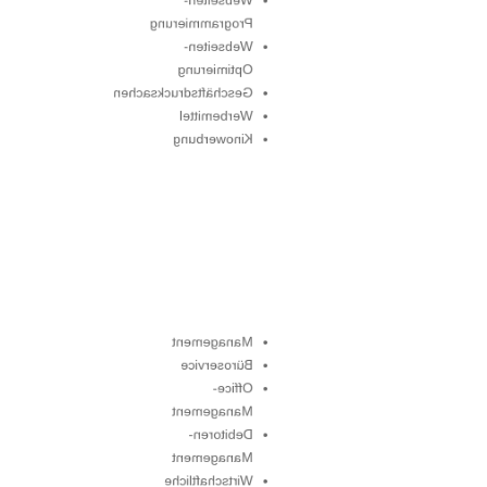
Programmierung
Webseiten-
Optimierung
Geschäftsdrucksachen
Werbemittel
Kinowerbung
Management
Büroservice
Office-
Management
Debitoren-
Management
Wirtschaftliche