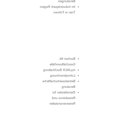
Beratungen
Im Industriepark Region
Trier in Föhren
Buchen lfd.
Geschäftsvorfälle
myJACK Buchhaltung
Lohnabrechnung
Betriebswirtschaftliche
Beratung
Dienstleister für
Reisebüros und
Reiseveranstalter