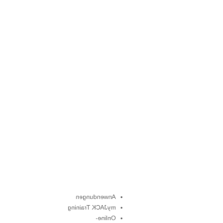
EDV Hardware
EDV Zubehör
Büromaterial
Online-Shop
Anwendungen
myJACK Training
Online-