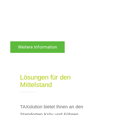
Sie Ihr Unternehmen mit
einem ineressanten oder
witzigen Werbespot
Weitere Information
Lösungen für den
Mittelstand
TAXolution bietet Ihnen an den
Standorten Kröv und Föhren