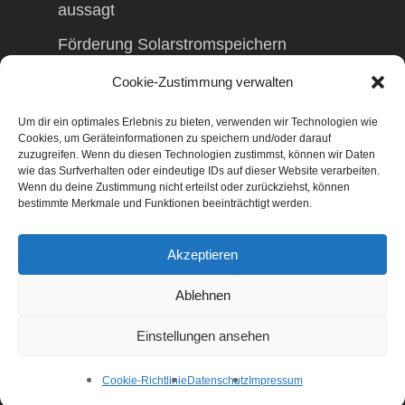
aussagt
Förderung Solarstromspeichern
Förderung Balkonkraftwerk
Cookie-Zustimmung verwalten
Um dir ein optimales Erlebnis zu bieten, verwenden wir Technologien wie
Cookies, um Geräteinformationen zu speichern und/oder darauf
zuzugreifen. Wenn du diesen Technologien zustimmst, können wir Daten
wie das Surfverhalten oder eindeutige IDs auf dieser Website verarbeiten.
© 2026 TAXolution – Beratung,
Wenn du deine Zustimmung nicht erteilst oder zurückziehst, können
Lohnabrechnungen, Erfassung lfd.
bestimmte Merkmale und Funktionen beeinträchtigt werden.
Geschäftsvorfälle. Buchen lfd. Geschäftsvorfälle,
Lohnabrechnung, Betriebswirtschaftliche
Akzeptieren
Beratung, Finanzierungsberatung,
Gestaltungsberatung,
Ablehnen
Existenzgründungsberatung, Marketing,
Geschäftsentwicklung, Businessnetzwerke,
Einstellungen ansehen
Management
facebook
Cookie-Richtlinie
Datenschutz
Impressum