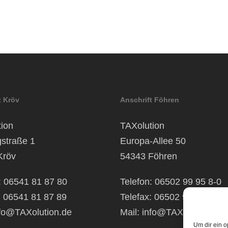
t Kröv
Anschrift Föhren
ion
TAXolution
gstraße 1
Europa-Allee 50
Kröv
54343 Föhren
: 06541 81 87 80
Telefon: 06502 99 95 8-0
: 06541 81 87 89
Telefax: 06502 99 95 8-99
fo@TAXolution.de
Mail:
info@TAXolution.de
Um dir ein o