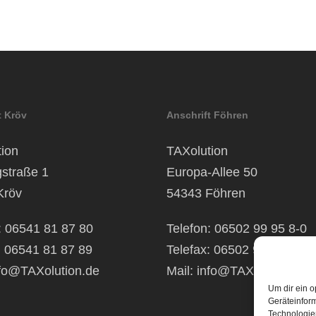
t Kröv
Anschrift Föhren
ion
TAXolution
gstraße 1
Europa-Allee 50
Kröv
54343 Föhren
: 06541 81 87 80
Telefon: 06502 99 95 8-0
: 06541 81 87 89
Telefax: 06502 99 95 8-99
fo@TAXolution.de
Mail:
info@TAXolution.de
Um dir ein o
Geräteinfor
Technologien