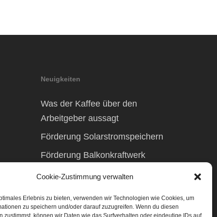
Neuigkeiten
Was der Kaffee über den
Arbeitgeber aussagt
Förderung Solarstromspeichern
Förderung Balkonkraftwerk
Cookie-Zustimmung verwalten
ptimales Erlebnis zu bieten, verwenden wir Technologien wie Cookies, um
mationen zu speichern und/oder darauf zuzugreifen. Wenn du diesen
 zustimmst, können wir Daten wie das Surfverhalten oder eindeutige IDs auf