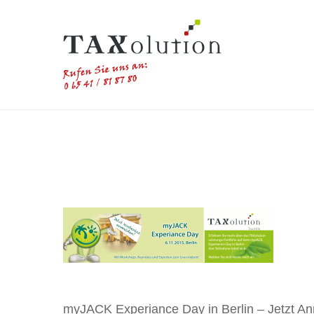
Skip
to
main
content
myJACK Experiance Day in Berlin – Jetzt A