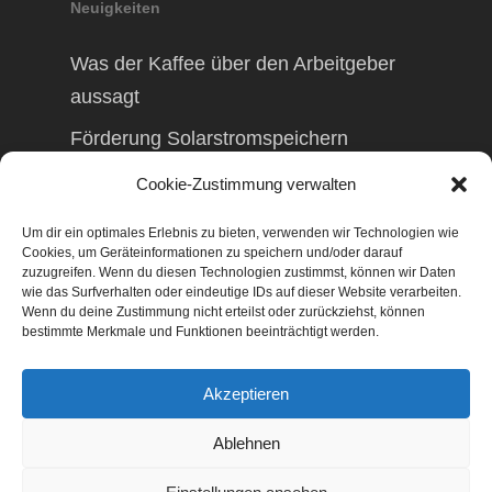
Neuigkeiten
Was der Kaffee über den Arbeitgeber
aussagt
Förderung Solarstromspeichern
Förderung Balkonkraftwerk
Cookie-Zustimmung verwalten
Um dir ein optimales Erlebnis zu bieten, verwenden wir Technologien wie
Cookies, um Geräteinformationen zu speichern und/oder darauf
zuzugreifen. Wenn du diesen Technologien zustimmst, können wir Daten
wie das Surfverhalten oder eindeutige IDs auf dieser Website verarbeiten.
© 2026 TAXolution – Beratung,
Wenn du deine Zustimmung nicht erteilst oder zurückziehst, können
Lohnabrechnungen, Erfassung lfd.
bestimmte Merkmale und Funktionen beeinträchtigt werden.
Geschäftsvorfälle. Buchen lfd. Geschäftsvorfälle,
Lohnabrechnung, Betriebswirtschaftliche
Akzeptieren
Beratung, Finanzierungsberatung,
Gestaltungsberatung,
Ablehnen
Existenzgründungsberatung, Marketing,
Geschäftsentwicklung, Businessnetzwerke,