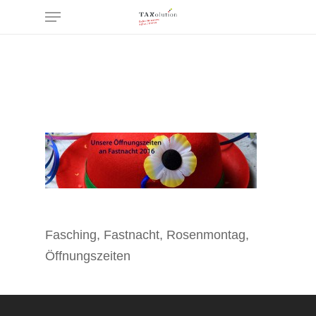
Menu
Skip
to
main
content
Fasching, Fastnacht, Rosenmontag,
Öffnungszeiten