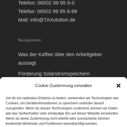
Telefon: 06502 99 95 8-0
Telefax: 06502 99 95 8-99
Mail:
info@TAXolution.de
Neuigkeiten
Was der Kaffee über den Arbeitgeber
aussagt
Förderung Solarstromspeichern
Förderung Balkonkraftwerk
Cookie-Zustimmung verwalten
Um dir ein optimales Erlebnis zu bieten, verwenden wir Technologien wie
Cookies, um Geräteinformationen zu speichern und/oder darauf
zuzugreifen. Wenn du diesen Technologien zustimmst, können wir Daten
wie das Surfverhalten oder eindeutige IDs auf dieser Website verarbeiten.
© 2026 TAXolution – Beratung,
Wenn du deine Zustimmung nicht erteilst oder zurückziehst, können
Lohnabrechnungen, Erfassung lfd.
bestimmte Merkmale und Funktionen beeinträchtigt werden.