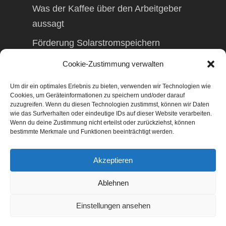
Was der Kaffee über den Arbeitgeber
aussagt
Förderung Solarstromspeichern
Förderung Balkonkraftwerk
Cookie-Zustimmung verwalten
Um dir ein optimales Erlebnis zu bieten, verwenden wir Technologien wie
Cookies, um Geräteinformationen zu speichern und/oder darauf
zuzugreifen. Wenn du diesen Technologien zustimmst, können wir Daten
wie das Surfverhalten oder eindeutige IDs auf dieser Website verarbeiten.
© 2026 TAXolution – Beratung,
Wenn du deine Zustimmung nicht erteilst oder zurückziehst, können
Lohnabrechnungen, Erfassung lfd.
bestimmte Merkmale und Funktionen beeinträchtigt werden.
Geschäftsvorfälle. Buchen lfd. Geschäftsvorfälle,
Lohnabrechnung, Betriebswirtschaftliche
Akzeptieren
Beratung, Finanzierungsberatung,
Gestaltungsberatung,
Ablehnen
Existenzgründungsberatung, Marketing,
Geschäftsentwicklung, Businessnetzwerke,
Einstellungen ansehen
Management