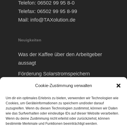
Telefon: 06502 99 95 8-0
Telefax: 06502 99 95 8-99
Mail:
info@TAXolution.de
Neuigkeiten
Was der Kaffee über den Arbeitgeber
aussagt
Förderung Solarstromspeichern
Förderung Balkonkraftwerk
Cookie-Zustimmung verwalten
Um dir ein optimales Erlebnis zu bieten, verwenden wir Technologien wie
Cookies, um Geräteinformationen zu speichern und/oder darauf
zuzugreifen. Wenn du diesen Technologien zustimmst, können wir Daten
wie das Surfverhalten oder eindeutige IDs auf dieser Website verarbeiten.
© 2026 TAXolution – Beratung,
Wenn du deine Zustimmung nicht erteilst oder zurückziehst, können
Lohnabrechnungen, Erfassung lfd.
bestimmte Merkmale und Funktionen beeinträchtigt werden.