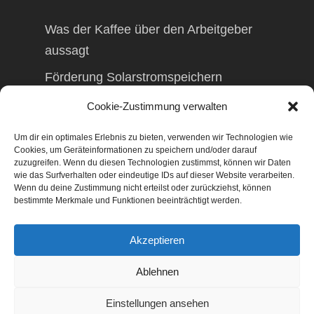
Was der Kaffee über den Arbeitgeber
aussagt
Förderung Solarstromspeichern
Förderung Balkonkraftwerk
Cookie-Zustimmung verwalten
Um dir ein optimales Erlebnis zu bieten, verwenden wir Technologien wie
Cookies, um Geräteinformationen zu speichern und/oder darauf
zuzugreifen. Wenn du diesen Technologien zustimmst, können wir Daten
wie das Surfverhalten oder eindeutige IDs auf dieser Website verarbeiten.
© 2026 TAXolution – Beratung,
Wenn du deine Zustimmung nicht erteilst oder zurückziehst, können
Lohnabrechnungen, Erfassung lfd.
bestimmte Merkmale und Funktionen beeinträchtigt werden.
Geschäftsvorfälle. Buchen lfd. Geschäftsvorfälle,
Lohnabrechnung, Betriebswirtschaftliche
Akzeptieren
Beratung, Finanzierungsberatung,
Gestaltungsberatung,
Ablehnen
Existenzgründungsberatung, Marketing,
Geschäftsentwicklung, Businessnetzwerke,
Einstellungen ansehen
Management