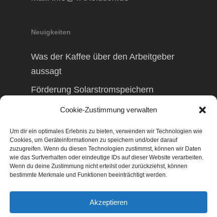
Neuigkeiten
Was der Kaffee über den Arbeitgeber
aussagt
Förderung Solarstromspeichern
Förderung Balkonkraftwerk
Cookie-Zustimmung verwalten
Um dir ein optimales Erlebnis zu bieten, verwenden wir Technologien wie
Cookies, um Geräteinformationen zu speichern und/oder darauf
zuzugreifen. Wenn du diesen Technologien zustimmst, können wir Daten
wie das Surfverhalten oder eindeutige IDs auf dieser Website verarbeiten.
© 2026 TAXolution – Beratung,
Wenn du deine Zustimmung nicht erteilst oder zurückziehst, können
Lohnabrechnungen, Erfassung lfd.
bestimmte Merkmale und Funktionen beeinträchtigt werden.
Geschäftsvorfälle. Buchen lfd. Geschäftsvorfälle,
Lohnabrechnung, Betriebswirtschaftliche
Akzeptieren
Beratung, Finanzierungsberatung,
Gestaltungsberatung,