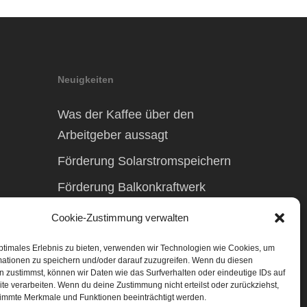
Neuigkeiten
Was der Kaffee über den
Arbeitgeber aussagt
Förderung Solarstromspeichern
Förderung Balkonkraftwerk
Cookie-Zustimmung verwalten
ptimales Erlebnis zu bieten, verwenden wir Technologien wie Cookies, um
mationen zu speichern und/oder darauf zuzugreifen. Wenn du diesen
 zustimmst, können wir Daten wie das Surfverhalten oder eindeutige IDs auf
te verarbeiten. Wenn du deine Zustimmung nicht erteilst oder zurückziehst,
immte Merkmale und Funktionen beeinträchtigt werden.