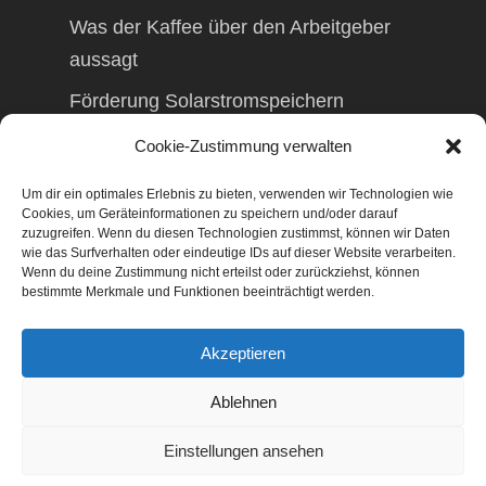
Was der Kaffee über den Arbeitgeber
aussagt
Förderung Solarstromspeichern
Förderung Balkonkraftwerk
Cookie-Zustimmung verwalten
Um dir ein optimales Erlebnis zu bieten, verwenden wir Technologien wie
Cookies, um Geräteinformationen zu speichern und/oder darauf
zuzugreifen. Wenn du diesen Technologien zustimmst, können wir Daten
wie das Surfverhalten oder eindeutige IDs auf dieser Website verarbeiten.
© 2026 TAXolution – Beratung,
Wenn du deine Zustimmung nicht erteilst oder zurückziehst, können
Lohnabrechnungen, Erfassung lfd.
bestimmte Merkmale und Funktionen beeinträchtigt werden.
Geschäftsvorfälle. Buchen lfd. Geschäftsvorfälle,
Lohnabrechnung, Betriebswirtschaftliche
Akzeptieren
Beratung, Finanzierungsberatung,
Gestaltungsberatung,
Ablehnen
Existenzgründungsberatung, Marketing,
Geschäftsentwicklung, Businessnetzwerke,
Einstellungen ansehen
Management