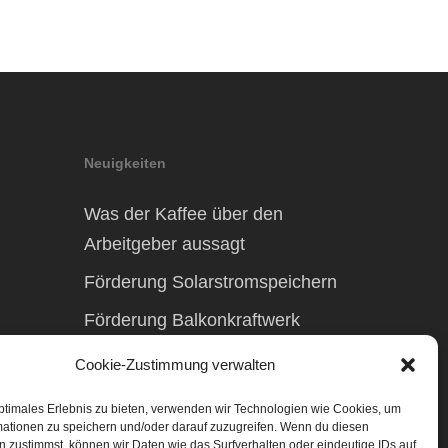
Neuigkeiten
Was der Kaffee über den
Arbeitgeber aussagt
Förderung Solarstromspeichern
Förderung Balkonkraftwerk
Cookie-Zustimmung verwalten
ptimales Erlebnis zu bieten, verwenden wir Technologien wie Cookies, um
mationen zu speichern und/oder darauf zuzugreifen. Wenn du diesen
 zustimmst, können wir Daten wie das Surfverhalten oder eindeutige IDs auf