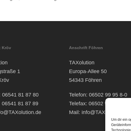
t Kröv
Anschrift Föhren
ion
TAXolution
gstraße 1
Europa-Allee 50
Kröv
54343 Föhren
: 06541 81 87 80
Telefon: 06502 99 95 8-0
: 06541 81 87 89
Telefax: 06502 99 95 8-99
fo@TAXolution.de
Mail:
info@TAXolution.de
Um dir ein o
Geräteinfor
Technologien