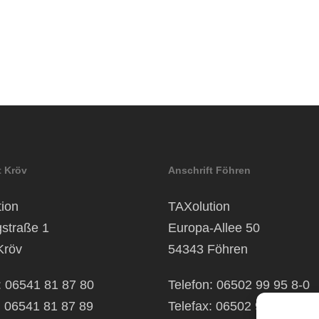
t Kröv
Anschrift Föhren
ion
TAXolution
gstraße 1
Europa-Allee 50
Kröv
54343 Föhren
: 06541 81 87 80
Telefon: 06502 99 95 8-0
: 06541 81 87 89
Telefax: 06502 99 95 8-99