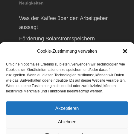
Neuigkeiten
Was der Kaffee über den Arbeitgeber
aussagt
Förderung Solarstromspeichern
Förderung Balkonkraftwerk
Cookie-Zustimmung verwalten
Um dir ein optimales Erlebnis zu bieten, verwenden wir Technologien wie
Cookies, um Geräteinformationen zu speichern und/oder darauf
zuzugreifen. Wenn du diesen Technologien zustimmst, können wir Daten
wie das Surfverhalten oder eindeutige IDs auf dieser Website verarbeiten.
© 2026 TAXolution – Beratung,
Wenn du deine Zustimmung nicht erteilst oder zurückziehst, können
Lohnabrechnungen, Erfassung lfd.
bestimmte Merkmale und Funktionen beeinträchtigt werden.
Geschäftsvorfälle. Buchen lfd. Geschäftsvorfälle,
Lohnabrechnung, Betriebswirtschaftliche
Akzeptieren
Beratung, Finanzierungsberatung,
Gestaltungsberatung,
Ablehnen
Existenzgründungsberatung, Marketing,
Geschäftsentwicklung, Businessnetzwerke,