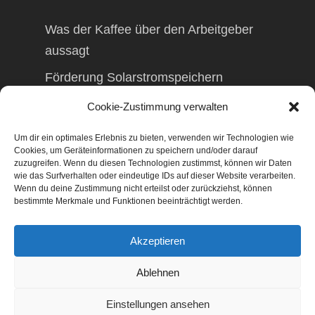
Was der Kaffee über den Arbeitgeber
aussagt
Förderung Solarstromspeichern
Förderung Balkonkraftwerk
Cookie-Zustimmung verwalten
Um dir ein optimales Erlebnis zu bieten, verwenden wir Technologien wie
Cookies, um Geräteinformationen zu speichern und/oder darauf
zuzugreifen. Wenn du diesen Technologien zustimmst, können wir Daten
wie das Surfverhalten oder eindeutige IDs auf dieser Website verarbeiten.
© 2026 TAXolution – Beratung,
Wenn du deine Zustimmung nicht erteilst oder zurückziehst, können
Lohnabrechnungen, Erfassung lfd.
bestimmte Merkmale und Funktionen beeinträchtigt werden.
Geschäftsvorfälle. Buchen lfd. Geschäftsvorfälle,
Lohnabrechnung, Betriebswirtschaftliche
Akzeptieren
Beratung, Finanzierungsberatung,
Gestaltungsberatung,
Ablehnen
Existenzgründungsberatung, Marketing,
Geschäftsentwicklung, Businessnetzwerke,
Einstellungen ansehen
Management