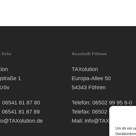
t Kröv
Anschrift Föhren
ion
TAXolution
gstraße 1
Europa-Allee 50
Kröv
54343 Föhren
: 06541 81 87 80
Telefon: 06502 99 95 8-0
: 06541 81 87 89
Telefax: 06502 99 95 8-99
fo@TAXolution.de
Mail:
info@TAXolution.de
Um dir ein o
Geräteinfor