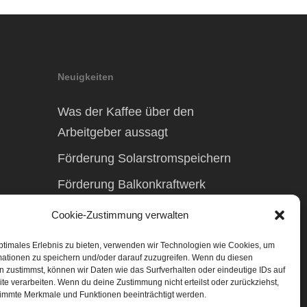
Neuigkeiten
Was der Kaffee über den
Arbeitgeber aussagt
Förderung Solarstromspeichern
Förderung Balkonkraftwerk
Cookie-Zustimmung verwalten
ptimales Erlebnis zu bieten, verwenden wir Technologien wie Cookies, um
mationen zu speichern und/oder darauf zuzugreifen. Wenn du diesen
 zustimmst, können wir Daten wie das Surfverhalten oder eindeutige IDs auf
te verarbeiten. Wenn du deine Zustimmung nicht erteilst oder zurückziehst,
immte Merkmale und Funktionen beeinträchtigt werden.