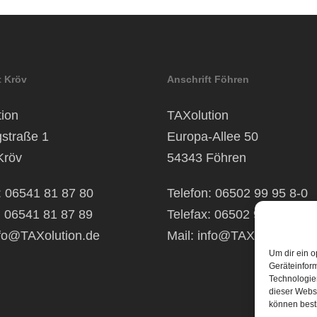
t Kröv
Anschrift Föhren
ion
TAXolution
gstraße 1
Europa-Allee 50
Kröv
54343 Föhren
: 06541 81 87 80
Telefon: 06502 99 95 8-0
: 06541 81 87 89
Telefax: 06502 99 95 8-99
fo@TAXolution.de
Mail:
info@TAXolution.de
Um dir ein o
Geräteinfor
Technologien
dieser Websi
können best