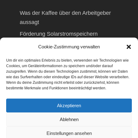
Was der Kaffee über den Arbeitgeber
aussagt
Förderung Solarstromspeichern
Förderung Balkonkraftwerk
Cookie-Zustimmung verwalten
Um dir ein optimales Erlebnis zu bieten, verwenden wir Technologien wie
Cookies, um Geräteinformationen zu speichern und/oder darauf
zuzugreifen. Wenn du diesen Technologien zustimmst, können wir Daten
wie das Surfverhalten oder eindeutige IDs auf dieser Website verarbeiten.
© 2026 TAXolution – Beratung,
Wenn du deine Zustimmung nicht erteilst oder zurückziehst, können
Lohnabrechnungen, Erfassung lfd.
bestimmte Merkmale und Funktionen beeinträchtigt werden.
Geschäftsvorfälle. Buchen lfd. Geschäftsvorfälle,
Lohnabrechnung, Betriebswirtschaftliche
Akzeptieren
Beratung, Finanzierungsberatung,
Gestaltungsberatung,
Ablehnen
Existenzgründungsberatung, Marketing,
Geschäftsentwicklung, Businessnetzwerke,
Einstellungen ansehen
Management