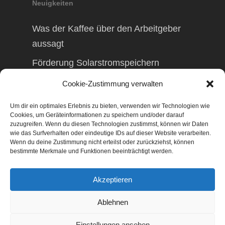
Neuigkeiten
Was der Kaffee über den Arbeitgeber
aussagt
Förderung Solarstromspeichern
Förderung Balkonkraftwerk
Cookie-Zustimmung verwalten
Um dir ein optimales Erlebnis zu bieten, verwenden wir Technologien wie
Cookies, um Geräteinformationen zu speichern und/oder darauf
zuzugreifen. Wenn du diesen Technologien zustimmst, können wir Daten
wie das Surfverhalten oder eindeutige IDs auf dieser Website verarbeiten.
© 2026 TAXolution – Beratung,
Wenn du deine Zustimmung nicht erteilst oder zurückziehst, können
Lohnabrechnungen, Erfassung lfd.
bestimmte Merkmale und Funktionen beeinträchtigt werden.
Geschäftsvorfälle. Buchen lfd. Geschäftsvorfälle,
Lohnabrechnung, Betriebswirtschaftliche
Akzeptieren
Beratung, Finanzierungsberatung,
Gestaltungsberatung,
Ablehnen
Existenzgründungsberatung, Marketing,
Geschäftsentwicklung, Businessnetzwerke,
Einstellungen ansehen
Management