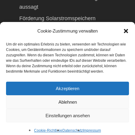
aussagt
Förderung Solarstromspeichern
Förderung Balkonkraftwerk
Cookie-Zustimmung verwalten
Um dir ein optimales Erlebnis zu bieten, verwenden wir Technologien wie
Cookies, um Geräteinformationen zu speichern und/oder darauf
zuzugreifen. Wenn du diesen Technologien zustimmst, können wir Daten
wie das Surfverhalten oder eindeutige IDs auf dieser Website verarbeiten.
© 2026 TAXolution – Beratung,
Wenn du deine Zustimmung nicht erteilst oder zurückziehst, können
Lohnabrechnungen, Erfassung lfd.
bestimmte Merkmale und Funktionen beeinträchtigt werden.
Geschäftsvorfälle. Buchen lfd. Geschäftsvorfälle,
Lohnabrechnung, Betriebswirtschaftliche
Akzeptieren
Beratung, Finanzierungsberatung,
Gestaltungsberatung,
Ablehnen
Existenzgründungsberatung, Marketing,
Geschäftsentwicklung, Businessnetzwerke,
Einstellungen ansehen
Management
facebook
Cookie-Richtlinie
Datenschutz
Impressum