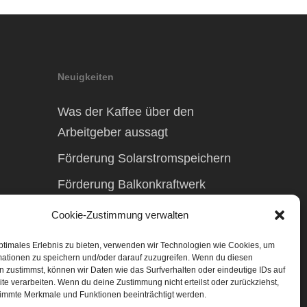
Neuigkeiten
Was der Kaffee über den
Arbeitgeber aussagt
Förderung Solarstromspeichern
Förderung Balkonkraftwerk
Cookie-Zustimmung verwalten
ptimales Erlebnis zu bieten, verwenden wir Technologien wie Cookies, um
mationen zu speichern und/oder darauf zuzugreifen. Wenn du diesen
 zustimmst, können wir Daten wie das Surfverhalten oder eindeutige IDs auf
te verarbeiten. Wenn du deine Zustimmung nicht erteilst oder zurückziehst,
immte Merkmale und Funktionen beeinträchtigt werden.