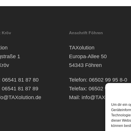
t Kröv
Anschrift Föhren
ion
TAXolution
gstraße 1
Europa-Allee 50
Kröv
54343 Föhren
: 06541 81 87 80
Telefon: 06502 99 95 8-0
: 06541 81 87 89
Telefax: 06502 99 95 8-99
fo@TAXolution.de
Mail:
info@TAXolution.de
Um dir ein o
Geräteinfor
Technologien
dieser Websi
können best