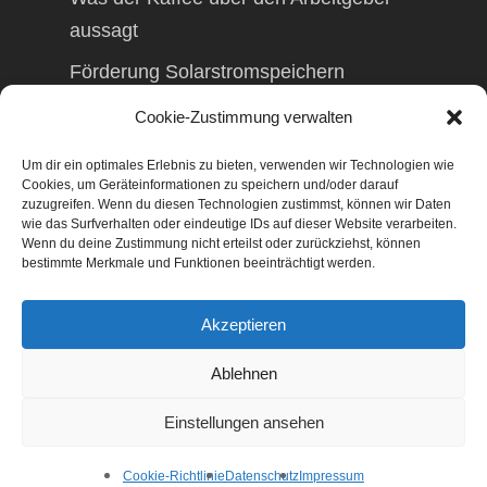
aussagt
Förderung Solarstromspeichern
Förderung Balkonkraftwerk
Cookie-Zustimmung verwalten
Um dir ein optimales Erlebnis zu bieten, verwenden wir Technologien wie
Cookies, um Geräteinformationen zu speichern und/oder darauf
zuzugreifen. Wenn du diesen Technologien zustimmst, können wir Daten
wie das Surfverhalten oder eindeutige IDs auf dieser Website verarbeiten.
© 2026 TAXolution – Beratung,
Wenn du deine Zustimmung nicht erteilst oder zurückziehst, können
Lohnabrechnungen, Erfassung lfd.
bestimmte Merkmale und Funktionen beeinträchtigt werden.
Geschäftsvorfälle. Buchen lfd. Geschäftsvorfälle,
Lohnabrechnung, Betriebswirtschaftliche
Akzeptieren
Beratung, Finanzierungsberatung,
Gestaltungsberatung,
Ablehnen
Existenzgründungsberatung, Marketing,
Geschäftsentwicklung, Businessnetzwerke,
Einstellungen ansehen
Management
facebook
Cookie-Richtlinie
Datenschutz
Impressum