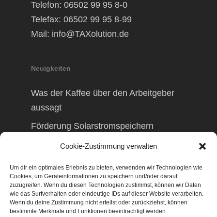
Telefon: 06502 99 95 8-0
Telefax: 06502 99 95 8-99
Mail:
info@TAXolution.de
Neuigkeiten
Was der Kaffee über den Arbeitgeber
aussagt
Förderung Solarstromspeichern
Förderung Balkonkraftwerk
Cookie-Zustimmung verwalten
Um dir ein optimales Erlebnis zu bieten, verwenden wir Technologien wie
Cookies, um Geräteinformationen zu speichern und/oder darauf
zuzugreifen. Wenn du diesen Technologien zustimmst, können wir Daten
wie das Surfverhalten oder eindeutige IDs auf dieser Website verarbeiten.
© 2026 TAXolution – Beratung,
Wenn du deine Zustimmung nicht erteilst oder zurückziehst, können
Lohnabrechnungen, Erfassung lfd.
bestimmte Merkmale und Funktionen beeinträchtigt werden.