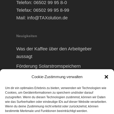
Telefon: 06502 99 95 8-0
Telefax: 06502 99 95 8-99
Mail:
info@TAXolution.de
Neuigkeiten
Was der Kaffee über den Arbeitgeber
aussagt
Förderung Solarstromspeichern
Förderung Balkonkraftwerk
Cookie-Zustimmung verwalten
Um dir ein optimales Erlebnis zu bieten, verwenden wir Technologien wie
Cookies, um Geräteinformationen zu speichern und/oder darauf
zuzugreifen. Wenn du diesen Technologien zustimmst, können wir Daten
wie das Surfverhalten oder eindeutige IDs auf dieser Website verarbeiten.
© 2026 TAXolution – Beratung,
Wenn du deine Zustimmung nicht erteilst oder zurückziehst, können
Lohnabrechnungen, Erfassung lfd.
bestimmte Merkmale und Funktionen beeinträchtigt werden.