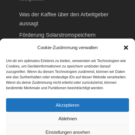
Was der Kaffee über den Arbeitgeber
aussagt
Förderung Solarstromspeichern
Förderung Balkonkraftwerk
Cookie-Zustimmung verwalten
Um dir ein optimales Erlebnis zu bieten, verwenden wir Technologien wie
Cookies, um Geräteinformationen zu speichern und/oder darauf
zuzugreifen. Wenn du diesen Technologien zustimmst, können wir Daten
wie das Surfverhalten oder eindeutige IDs auf dieser Website verarbeiten.
© 2026 TAXolution – Beratung,
Wenn du deine Zustimmung nicht erteilst oder zurückziehst, können
Lohnabrechnungen, Erfassung lfd.
bestimmte Merkmale und Funktionen beeinträchtigt werden.
Geschäftsvorfälle. Buchen lfd. Geschäftsvorfälle,
Lohnabrechnung, Betriebswirtschaftliche
Akzeptieren
Beratung, Finanzierungsberatung,
Gestaltungsberatung,
Ablehnen
Existenzgründungsberatung, Marketing,
Geschäftsentwicklung, Businessnetzwerke,
Einstellungen ansehen
Management