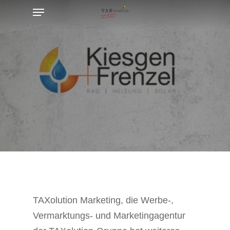
Menu
Skip
to
main
content
TAXolution Marketing, die Werbe-,
Vermarktungs- und Marketingagentur