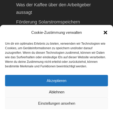
Was der Kaffee über den Arbeitgeber
aussagt
Förderung Solarstromspeichern
Förderung Balkonkraftwerk
Cookie-Zustimmung verwalten
Um dir ein optimales Erlebnis zu bieten, verwenden wir Technologien wie
Cookies, um Geräteinformationen zu speichern und/oder darauf
zuzugreifen. Wenn du diesen Technologien zustimmst, können wir Daten
wie das Surfverhalten oder eindeutige IDs auf dieser Website verarbeiten.
© 2026 TAXolution – Beratung,
Wenn du deine Zustimmung nicht erteilst oder zurückziehst, können
Lohnabrechnungen, Erfassung lfd.
bestimmte Merkmale und Funktionen beeinträchtigt werden.
Geschäftsvorfälle. Buchen lfd. Geschäftsvorfälle,
Lohnabrechnung, Betriebswirtschaftliche
Akzeptieren
Beratung, Finanzierungsberatung,
Gestaltungsberatung,
Ablehnen
Existenzgründungsberatung, Marketing,
Geschäftsentwicklung, Businessnetzwerke,
Einstellungen ansehen
Management